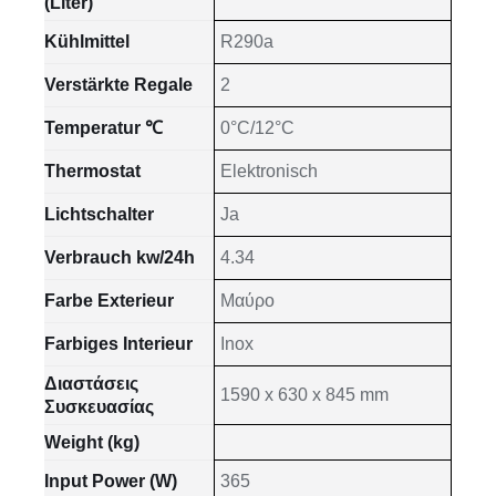
(Liter)
Kühlmittel
R290a
Verstärkte Regale
2
Temperatur ℃
0°C/12°C
Thermostat
Elektronisch
Lichtschalter
Ja
Verbrauch kw/24h
4.34
Farbe Exterieur
Μαύρο
Farbiges Interieur
Inox
Διαστάσεις
1590 x 630 x 845 mm
Συσκευασίας
Weight (kg)
Input Power (W)
365