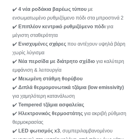
✔️
4 νέα ροδάκια βαρέως τύπου
με
ενσωματωμένο ρυθμιζόμενο πόδι στα μπροστινά 2
✔️
Επιπλέον κεντρικό ρυθμιζόμενο πόδι
για
μέγιστη σταθερότητα
✔️
Ενισχυμένες σχάρες
που αντέχουν υψηλά βάρη
χωρίς λύγισμα
✔️
Νέα περσίδα με διάτρητο σχέδιο
για καλύτερη
εμφάνιση & λειτουργία
✔️
Μειωμένη στάθμη θορύβου
✔️
Διπλά θερμομονωτικά τζάμια (low emissivity)
για χαμηλότερη κατανάλωση
✔️
Tempered τζάμια ασφαλείας
✔️
Ηλεκτρονικός θερμοστάτης
για ακριβή ρύθμιση
θερμοκρασίας
✔️
LED φωτισμός x3
, συμπεριλαμβανομένου