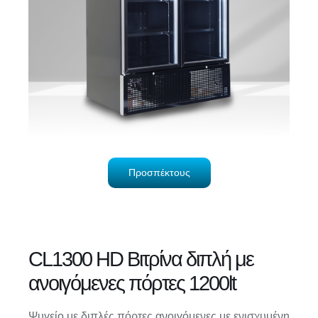
Προσπέκτους
CL1300 HD Βιτρίνα διπλή με
ανοιγόμενες πόρτες 1200lt
Ψυγείο με διπλές πόρτες ανοιγόμενες με ενισχυμένη