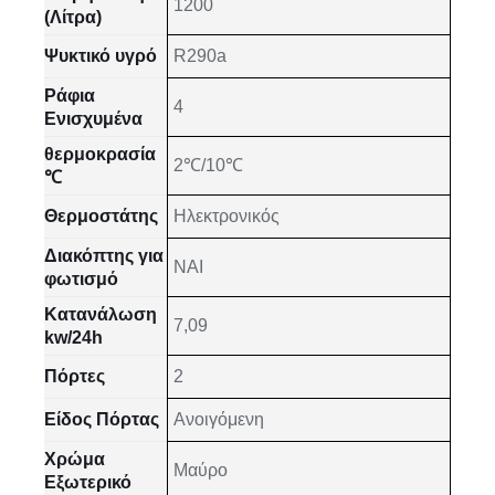
1200
(Λίτρα)
Ψυκτικό υγρό
R290a
Ράφια
4
Ενισχυμένα
θερμοκρασία
2℃/10℃
℃
Θερμοστάτης
Ηλεκτρονικός
Διακόπτης για
NAI
φωτισμό
Κατανάλωση
7,09
kw/24h
Πόρτες
2
Είδος Πόρτας
Ανοιγόμενη
Χρώμα
Μαύρο
Εξωτερικό