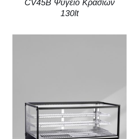
CV45B Ψυγείο Κρασιών
130lt
ΛΕΠΤΟΜΈΡΕΙΕΣ