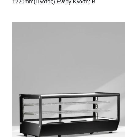
1220mm(Πλάτος) Ενεργ.Κλάση: Β